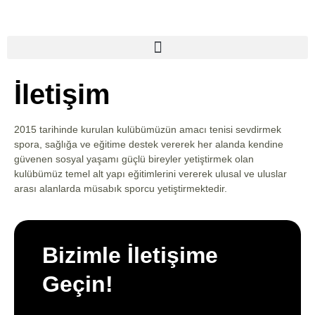
İletişim
2015 tarihinde kurulan kulübümüzün amacı tenisi sevdirmek
spora, sağlığa ve eğitime destek vererek her alanda kendine
güvenen sosyal yaşamı güçlü bireyler yetiştirmek olan
kulübümüz temel alt yapı eğitimlerini vererek ulusal ve uluslar
arası alanlarda müsabık sporcu yetiştirmektedir.
Bizimle İletişime
Geçin!